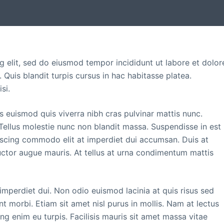
g elit, sed do eiusmod tempor incididunt ut labore et dolor
Quis blandit turpis cursus in hac habitasse platea.
si.
s euismod quis viverra nibh cras pulvinar mattis nunc.
Tellus molestie nunc non blandit massa. Suspendisse in est
piscing commodo elit at imperdiet dui accumsan. Duis at
auctor augue mauris. At tellus at urna condimentum mattis
imperdiet dui. Non odio euismod lacinia at quis risus sed
nt morbi. Etiam sit amet nisl purus in mollis. Nam at lectus
ing enim eu turpis. Facilisis mauris sit amet massa vitae