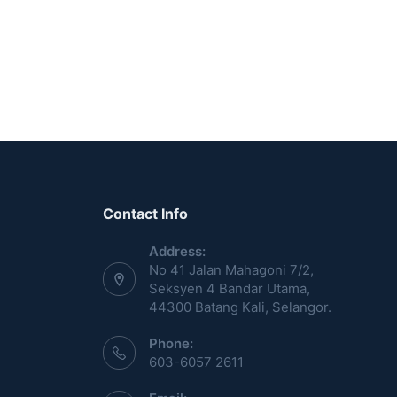
Contact Info
Address:
No 41 Jalan Mahagoni 7/2,
Seksyen 4 Bandar Utama,
44300 Batang Kali, Selangor.
Phone:
603-6057 2611