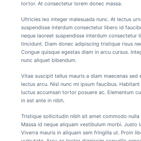
tortor. At consectetur lorem donec massa.
Ultricies leo integer malesuada nunc. At lectus urna
suspendisse interdum consectetur libero id faucibu
neque laoreet suspendisse interdum consectetur lib
tincidunt. Diam donec adipiscing tristique risus n
Congue quisque egestas diam in arcu cursus. Intege
nunc aliquet bibendum.
Vitae suscipit tellus mauris a diam maecenas sed e
lectus arcu. Nisl nunc mi ipsum faucibus. Habitant 
luctus accumsan tortor posuere ac. Elementum cur
in est ante in nibh.
Tristique sollicitudin nibh sit amet commodo nulla f
Massa id neque aliquam vestibulum morbi. Justo lao
Viverra mauris in aliquam sem fringilla ut. Proin l
vulputate. Arcu ac tortor dignissim convallis aenea