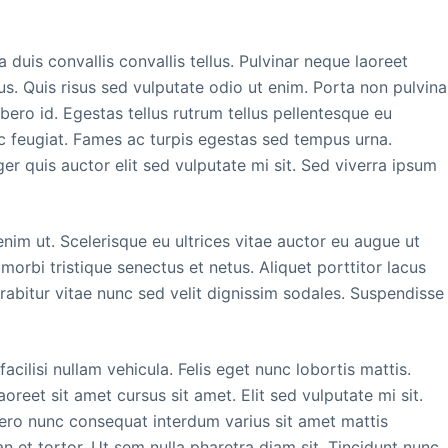
 duis convallis convallis tellus. Pulvinar neque laoreet
s. Quis risus sed vulputate odio ut enim. Porta non pulvina
ero id. Egestas tellus rutrum tellus pellentesque eu
ec feugiat. Fames ac turpis egestas sed tempus urna.
r quis auctor elit sed vulputate mi sit. Sed viverra ipsum
nim ut. Scelerisque eu ultrices vitae auctor eu augue ut
morbi tristique senectus et netus. Aliquet porttitor lacus
abitur vitae nunc sed velit dignissim sodales. Suspendisse
acilisi nullam vehicula. Felis eget nunc lobortis mattis.
reet sit amet cursus sit amet. Elit sed vulputate mi sit.
ibero nunc consequat interdum varius sit amet mattis
n et tortor. Ut sem nulla pharetra diam sit. Tincidunt nunc